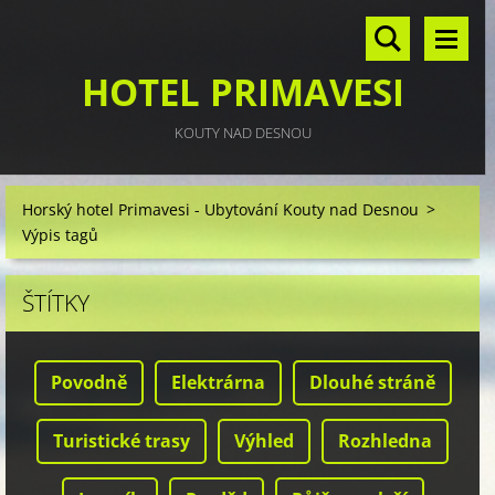
HOTEL PRIMAVESI
KOUTY NAD DESNOU
Horský hotel Primavesi - Ubytování Kouty nad Desnou
>
Výpis tagů
ŠTÍTKY
Povodně
Elektrárna
Dlouhé stráně
Turistické trasy
Výhled
Rozhledna