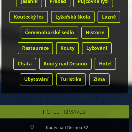
Jeseník
Praděd
Půjčovna lyží
Koutecký les
Lyžařská škola
Lázně
Červenohorské sedlo
Historie
Restaurace
Kouty
Lyžování
Chata
Kouty nad Desnou
Hotel
Ubytování
Turistika
Zima
HOTEL PRIMAVESI
Kouty nad Desnou 62