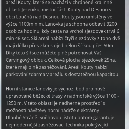
areál Kouty, které se nachází v chráněné krajinné
oblasti Jeseníku, místní části Kouty nad Desnou v
obci Loučná nad Desnou. Kouty jsou umístěny ve
výšce 1100m n.m. Lanovka je schopna odbavit 3200
osob za hodinu, kdy cesta na vrchol sjezdovek trvá 6
min 48 sec. Ski areál nabízí čtyři sjezdovky z toho dvě
mají délku přes 2km s ojedinělou šířkou přes 50m.
Díky této šířsce můžete plně potrénovat Váš
Carvingový oblouk. Celková plocha sjezdovek 25ha,
které mají plně zasněžování. Areál Kouty nabízí
parkování zdarma v areálu s dostatečnou kapacitou.
Horní stanice lanovky je výchozí bod pro nově
upravované běžecké trasy v nadmořské výšce 1100 -
1250 m. V této oblasti je nádherné prostředí s
možností návštěvy horní nádrže elektrárny
Dlouhé Stráně. Sněhovou jistotu potom garantuje
nejmodernější zasněžovací technika pokrývající