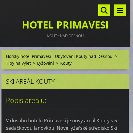
HOTEL PRIMAVESI
KOUTY NAD DESNOU
Horský hotel Primavesi - Ubytování Kouty nad Desnou
>
Tipy na výlet
>
Lyžování
>
Kouty
SKI AREÁL KOUTY
Popis areálu:
V dosahu hotelu Primavesi je nový areál Kouty s 6
sedačkovou lanovkou. Nové lyžařské středisko Ski