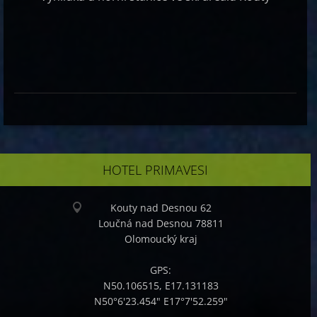
HOTEL PRIMAVESI
Kouty nad Desnou 62
Loučná nad Desnou 78811
Olomoucký kraj
GPS:
N50.106515, E17.131183
N50°6'23.454" E17°7'52.259"