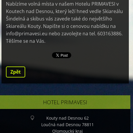
Nabízíme volná místa v našem Hotelu PRIMAVESI v
Koutech nad Desnou, který leží hned vedle Skiareálu
Šindelná a skibus vás zavede také do největšího
Skiareálu Kouty. Napište si o cenovou nabídku na
info@primavesi.eu nebo zavolejte na tel. 603163886.
Těšíme se na Vás.
Zpět
HOTEL PRIMAVESI
Kouty nad Desnou 62
Loučná nad Desnou 78811
Olomoucký kraj