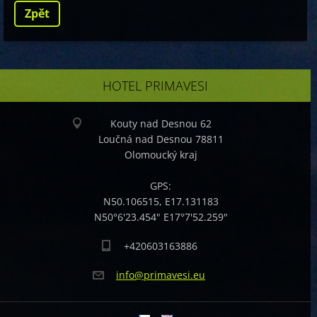
Zpět
HOTEL PRIMAVESI
Kouty nad Desnou 62
Loučná nad Desnou 78811
Olomoucký kraj
GPS:
N50.106515, E17.131183
N50°6'23.454" E17°7'52.259"
+420603163886
info@pri
mavesi.e
u