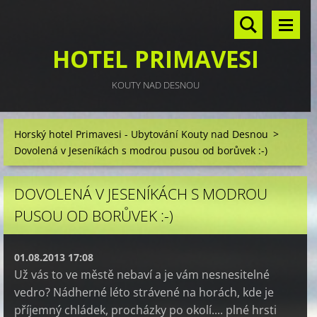
HOTEL PRIMAVESI
KOUTY NAD DESNOU
Horský hotel Primavesi - Ubytování Kouty nad Desnou
>
Dovolená v Jeseníkách s modrou pusou od borůvek :-)
DOVOLENÁ V JESENÍKÁCH S MODROU
PUSOU OD BORŮVEK :-)
01.08.2013 17:08
Už vás to ve městě nebaví a je vám nesnesitelné
vedro? Nádherné léto strávené na horách, kde je
příjemný chládek, procházky po okolí.... plné hrsti