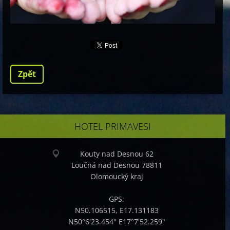
Zpět
HOTEL PRIMAVESI
Kouty nad Desnou 62
Loučná nad Desnou 78811
Olomoucký kraj
GPS:
N50.106515, E17.131183
N50°6'23.454" E17°7'52.259"