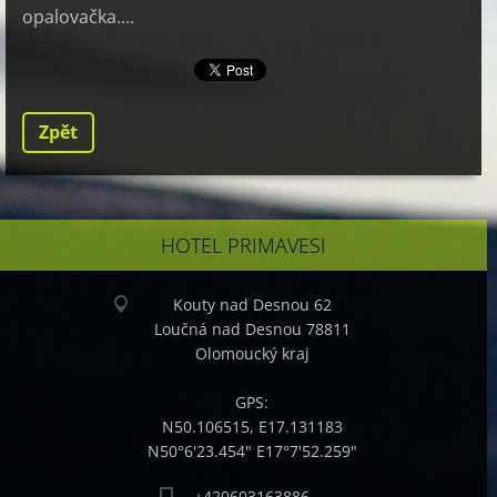
opalovačka....
Zpět
HOTEL PRIMAVESI
Kouty nad Desnou 62
Loučná nad Desnou 78811
Olomoucký kraj
GPS:
N50.106515, E17.131183
N50°6'23.454" E17°7'52.259"
+420603163886