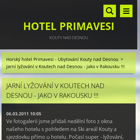
HOTEL PRIMAVESI
KOUTY NAD DESNOU
Horský hotel Primavesi - Ubytování Kouty nad Desnou
>
Jarní lyžování v Koutech nad Desnou - jako v Rakousku !!!
JARNÍ LYŽOVÁNÍ V KOUTECH NAD
DESNOU - JAKO V RAKOUSKU !!!
06.03.2011 10:05
Ve fotogalerii jsme přidali nedělní foto z okna
našeho hotelu s pohledem na Ski areál Kouty a
sjezdovku přímo u hotelu. Počasí super - lyžování,