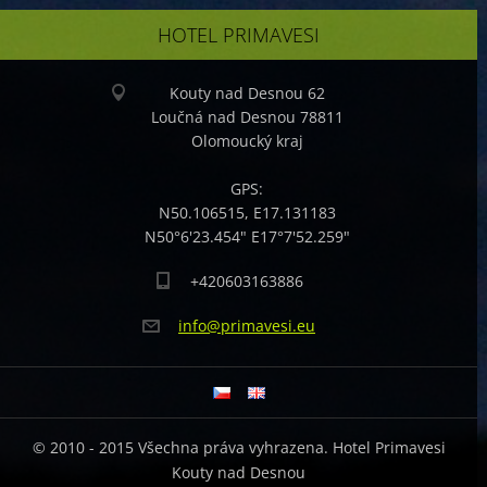
HOTEL PRIMAVESI
Kouty nad Desnou 62
Loučná nad Desnou 78811
Olomoucký kraj
GPS:
N50.106515, E17.131183
N50°6'23.454" E17°7'52.259"
+420603163886
info@pri
mavesi.e
u
© 2010 - 2015 Všechna práva vyhrazena. Hotel Primavesi
Kouty nad Desnou